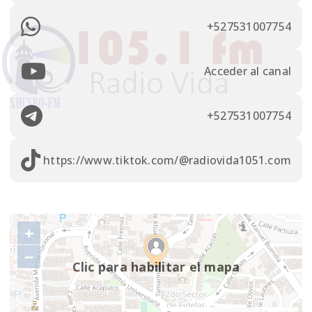
+527531007754
Acceder al canal
+527531007754
https://www.tiktok.com/@radiovida1051.com
+
−
Clic para habilitar el mapa