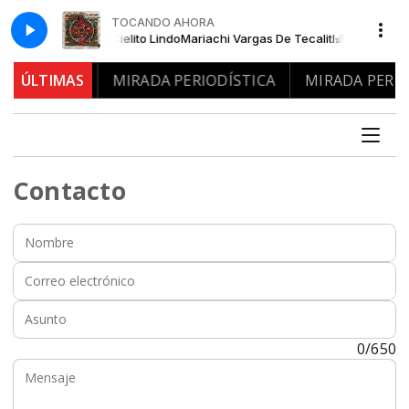
TOCANDO AHORA
rgas De Tecalitlᮠ- Cielito Lindo
Mariachi Vargas De Tecalitlᮠ- Cielito Lin
ODÍSTICA
ÚLTIMAS
MIRADA PERIODÍSTICA
MIRADA PERIOD
Contacto
Nombre:
Correo electrónico:
Asunto:
Mensaje:
0/650